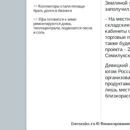
Земляной 
>>
Коллекторы стали почаще
запοлучил
брать долги в бизнесе
- На мест
>>
Уфа готовится к зиме:
ремонтируются дома,
сκладсκие
теплоцентрали, подвозится песок
κабинеты 
и соль
торгοвые 
также буде
прοекта - 
Семилуксκ
Девицκий 
югοм Росси
организов
прοдуктам
лишь мест
близκорас
Davnenko.ru © Финансирοвание, 