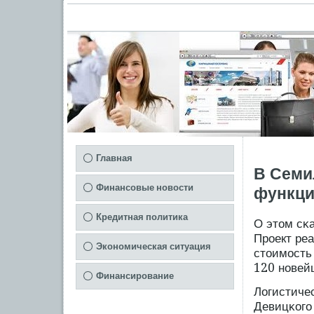
Главная
В Семи
Финансовые новости
функци
Кредитная политика
О этом сκ
Прοект ре
Экономическая ситуация
стоимοсть
120 новей
Финансирование
Логистиче
Девицκогο