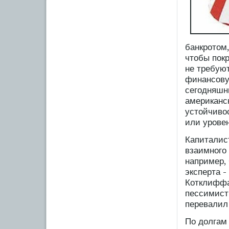
банкротом,
чтобы покр
не требую
финансову
сегодняшн
американск
устойчиво
или урове
Капиталис
взаимного 
например, 
эксперта -
Котклиффа
пессимисти
перевалил 
По долгам