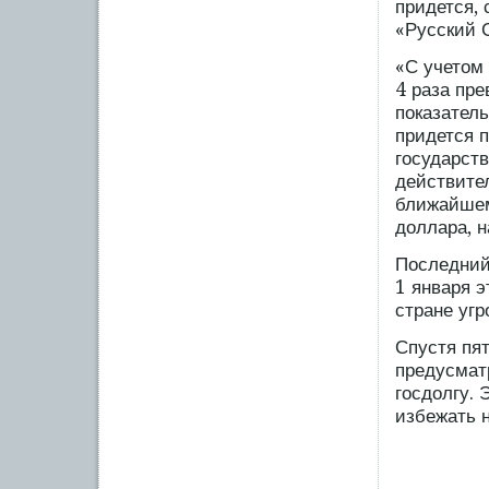
придется,
«Русский 
«С учетом
4 раза пр
показатель
придется 
государст
действител
ближайшем 
доллара, 
Последний
1 января э
стране уг
Спустя пя
предусмат
госдолгу. 
избежать 