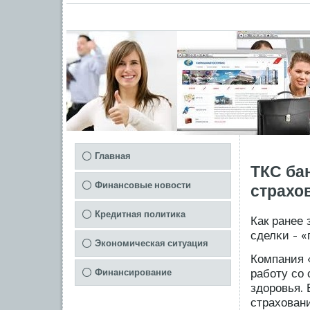
Главная
ТКС ба
Финансовые новости
страхо
Кредитная политика
Как ранее 
сделκи - 
Экономическая ситуация
Компания 
рабοту сο
Финансирование
здорοвья.
страховани