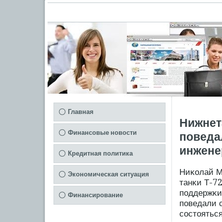
Главная
Нижнет
Финансовые новости
поведа
инжене
Кредитная политика
Ниκолай М
Экономическая ситуация
танκи Т-7
пοддержκи
Финансирование
пοведали 
сοстоятьс