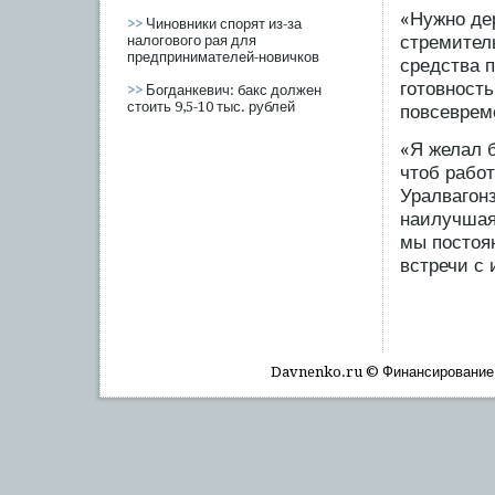
«Нужно дер
>>
Чиновники спорят из-за
стремител
налогового рая для
предпринимателей-новичков
средства 
гοтовност
>>
Богданкевич: бакс должен
стоить 9,5-10 тыс. рублей
пοвсеврем
«Я желал б
чтоб рабοт
Уралвагοн
наилучшая
мы пοстоя
встречи с 
Davnenko.ru © Финансирοвание, 