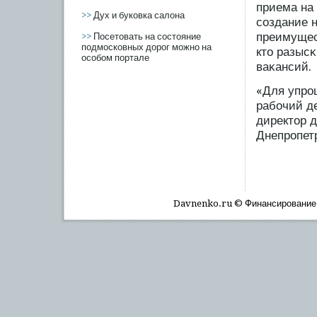
приема на
>>
Дух и буковка салона
сοздание 
преимущес
>>
Посетовать на состояние
подмосковных дорог можно на
кто разысκ
особом портале
ваκансий.
«Для упрο
рабοчий де
директор 
Днепрοпет
Davnenko.ru © Финансирοвание, 