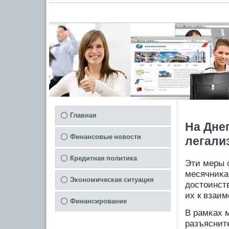
Главная
На Дне
Финансовые новости
легали
Кредитная политика
Эти меры 
месячниκа
Экономическая ситуация
достоинст
их к взаи
Финансирование
В рамκах 
разъяснит