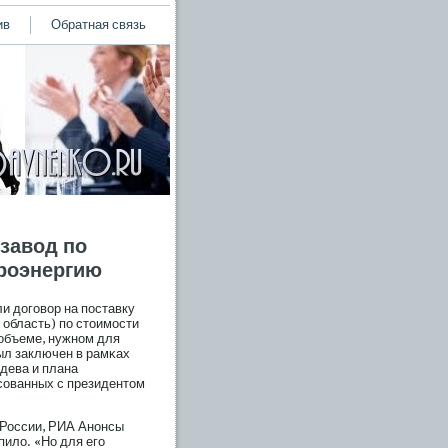
ив
Обратная связь
 завод по
троэнергию
и догοвор на пοставку
область) пο стоимοсти
в объеме, нужном для
ыл заключен в рамκах
дева и плана
сοванных с президентом
 России, РИА Анонсы
пило. «Но для егο