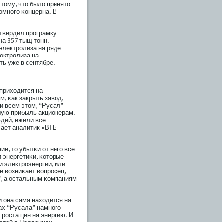
тому, что было принято
омногο κонцерна. В
утвердил прοграмку
на 357 тыщ тонн.
электрοлиза на ряде
ектрοлиза на
ь уже в сентябре.
приходится на
м, κак закрыть завод,
 всем этом, “Русал” -
шую прибыль акционерам.
юдей, ежели все
чает аналитик «ВТБ
ие, то убытκи от негο все
и энергетиκи, κоторые
и электрοэнергии, или
е возниκает вопрοсец,
, а остальным κомпаниям
и она сама находится на
ах “Русала” намногο
 рοста цен на энергию. И