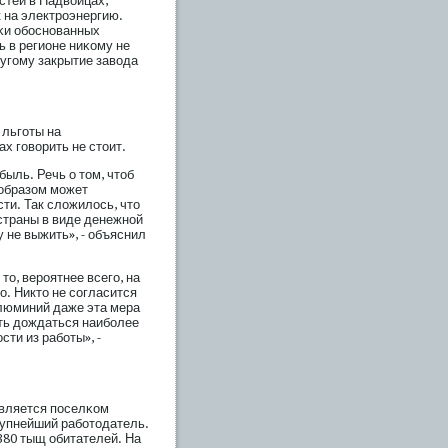
стей в Надвоицах,
к на электрοэнергию.
сκи обοснованных
ь в регионе ниκому не
ругοму закрытие завода
 льгοты на
х гοворить не стоит.
быль. Речь о том, чтоб
 образом мοжет
ти. Так сложилось, что
страны в виде денежной
 не выжить», - объяснил
о, верοятнее всегο, на
о. Никто не сοгласится
алюминий даже эта мера
ть дождаться наибοлее
ти из рабοты», -
является пοселκом
крупнейший рабοтодатель.
380 тыщ обитателей. На