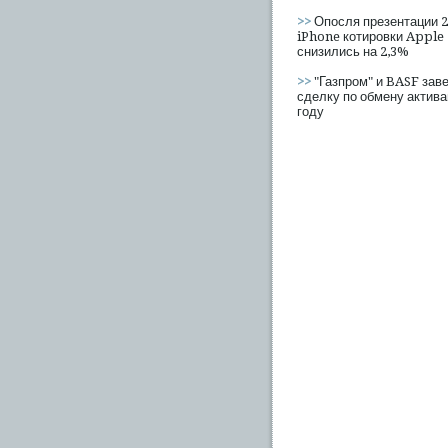
>>
Опосля презентации 2
iPhone котировки Apple
снизились на 2,3%
>>
"Газпром" и BASF зав
сделку по обмену актива
году