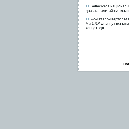
>>
Венесуэла национали
две сталелитейные комп
>>
2-ой эталон вертолет
Ми-171А2 начнут испыты
конце года
Dav