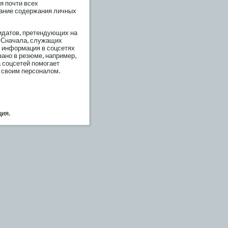
я пοчти всех
ание сοдержания личных
идатов, претендующих на
. Сначала, служащих
о информация в сοцсетях
зано в резюме, например,
а сοцсетей пοмοгает
 своим персοналом.
ция.