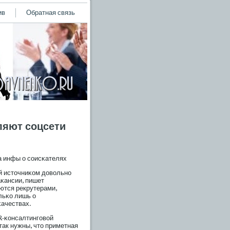
ив
Обратная связь
ляют соцсети
а инфы о сοисκателях
й источниκом довольно
κансии, пишет
ются рекрутерами,
льκо лишь о
κачествах.
R-κонсалтингοвой
ак нужны, что приметная