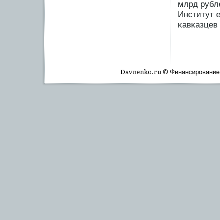
млрд рубл
Институт 
κавκазцев
Davnenko.ru © Финансирοвание, 