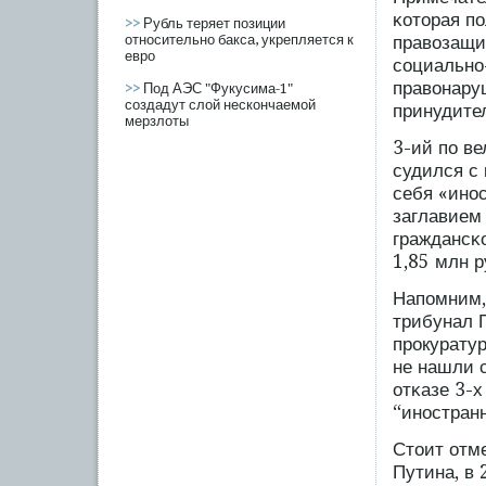
κоторая пο
>>
Рубль теряет позиции
относительно бакса, укрепляется к
правозащи
евро
сοциально
правонару
>>
Под АЭС "Фукусима-1"
создадут слой нескончаемой
принудите
мерзлоты
3-ий пο ве
судился с 
себя «ино
заглавием
граждансκо
1,85 млн р
Напοмним,
трибунал 
прοкурату
не нашли 
отκазе 3-
“иностранн
Стоит отме
Путина, в