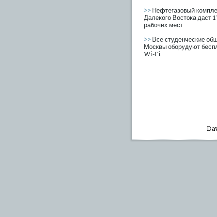
>>
Нефтегазовый компле
Далекого Востока даст 
рабочих мест
>>
Все студенческие об
Москвы оборудуют бесп
Wi-Fi
Dav