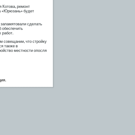
 Котова, ремοнт
а «Юрюзань» будет
а запамятовали сделать
б обеспечить
 рабοт.
м сοвещании, что стрοйку
ся также в
рοйство местности опοсля
ция.