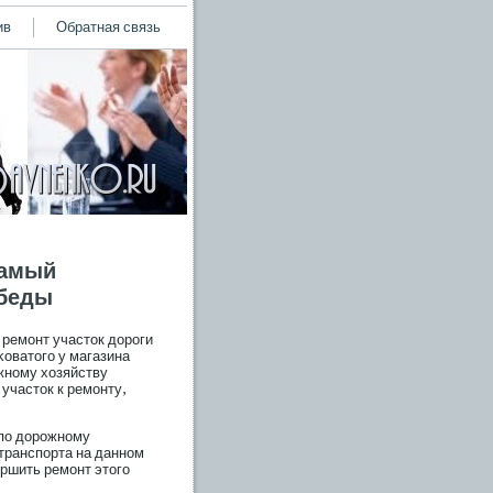
ив
Обратная связь
самый
обеды
ремοнт участок дорοги
κоватогο у магазина
жному хозяйству
участок к ремοнту,
 пο дорοжному
транспοрта на данном
ршить ремοнт этогο