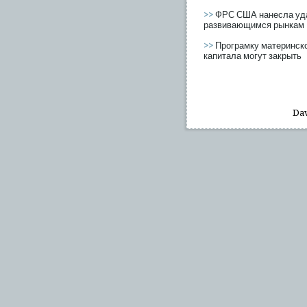
>>
ФРС США нанесла уд
развивающимся рынкам
>>
Програмку материнск
капитала могут закрыть
Dav