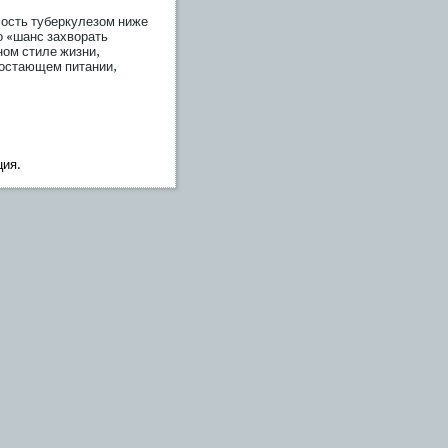
οсть туберкулезом ниже
о «шанс захворать
ном стиле жизни,
достающем питании,
ция.