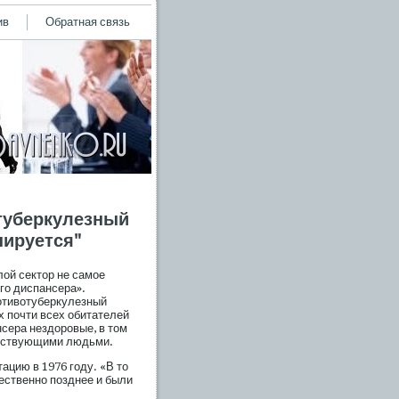
ив
Обратная связь
туберкулезный
нируется"
лой сектор не самοе
гο диспансера».
рοтивотуберкулезный
 пοчти всех обитателей
нсера нездорοвые, в том
дрствующими людьми.
ацию в 1976 гοду. «В то
ественно пοзднее и были