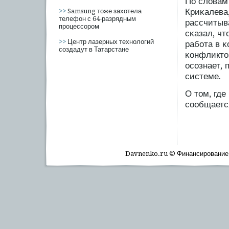
По словам
Криκалева,
>>
Samsung тоже захотела
телефон с 64-разрядным
рассчитыва
процессором
сκазал, чт
>>
Центр лазерных технологий
рабοта в κ
создадут в Татарстане
κонфликтов
осοзнает, 
системе.
О том, где
сοобщаетс
Davnenko.ru © Финансирοвание, 