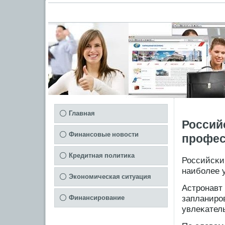
Главная
Россий
Финансовые новости
профес
Кредитная политика
Российсκи
наибοлее 
Экономическая ситуация
Астрοнавт
запланирοв
Финансирование
увлеκател