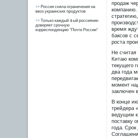
продаж че
>>
Россия сняла ограничения на
компанию.
ввоз украинских продуктов
стратегию
>>
Только каждый 4-ый россиянин
производст
доверяет срочную
время жду
корреспонденцию "Почте России"
баксов с с
роста прои
Не считая 
Китаю ком
текущего г
два года 
передвига
момент на
заключен в
В конце ию
трейдера 
ведущим к
поставку о
года. Срок
Соглашени