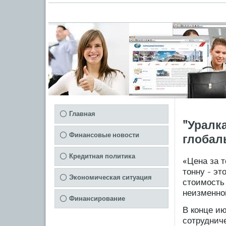
Главная
"Уралк
Финансовые новости
глобал
Кредитная политика
«Цена за т
тонну - эт
Экономическая ситуация
стоимость 
неизменной
Финансирование
В конце и
сотруднич