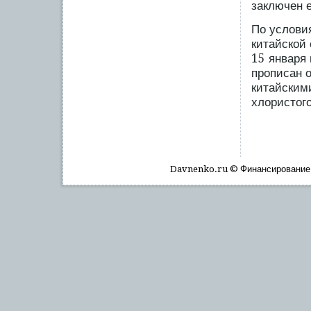
заключен е
По услови
китайской
15 января 
прописан о
китайским
хлористого
Davnenko.ru © Финансирοвание, 