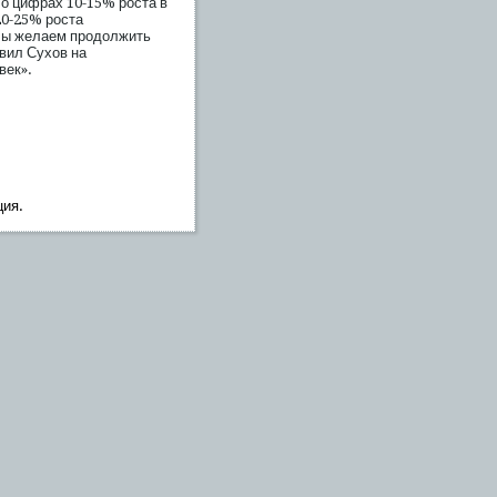
 о цифрах 10-15% роста в
20-25% роста
Мы желаем продолжить
явил Сухов на
век».
ция.