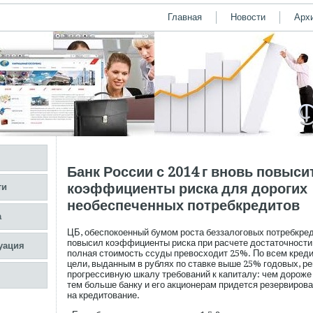
Главная
Новости
Арх
Банк России с 2014 г вновь повыси
коэффициенты риска для дорогих
ти
необеспеченных потребкредитов
а
ЦБ, обеспокоенный бумом роста беззалоговых потребкред
повысил коэффициенты риска при расчете достаточности 
уация
полная стоимость ссуды превосходит 25%. По всем креди
цели, выданным в рублях по ставке выше 25% годовых, р
прогрессивную шкалу требований к капиталу: чем дороже 
тем больше банку и его акционерам придется резервиров
на кредитование.