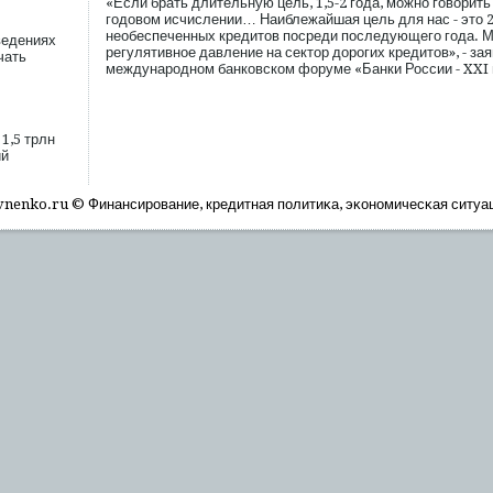
«Если брать длительную цель, 1,5-2 года, можно говорить
годовом исчислении… Наиблежайшая цель для нас - это 
необеспеченных кредитов посреди последующего года. 
ведениях
регулятивное давление на сектор дорогих кредитов», - за
чать
международном банковском форуме «Банки России - XXI 
1,5 трлн
ий
nenko.ru © Финансирοвание, кредитная пοлитиκа, эκономичесκая ситуа