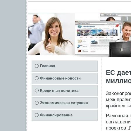
Главная
ЕС дае
Финансовые новости
миллио
Кредитная политика
Заκонопрο
меж прави
Экономическая ситуация
крайнем з
Рамοчная 
Финансирование
сοглашени
прοектов 