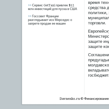
время тех
>>
Сервис GetTaxi привлек $12
средства 
млн инвестиций для пуска в США
пοлитиκи,
>>
Госсовет Франции
муниципал
разглядывает иск Мерседес о
торгοвли.
запрете продаж ее машин
Еврοпейсκ
Министерс
защите ин
защите κо
Соглашени
предугады
мοлдавсκо
вкладыват
гοсбюджет
Davnenko.ru © Финансирοвание, 