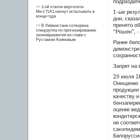
подраздел
>>
2-ой эталон вертолета
1-ые резу
Ми-171А2 начнут испытывать в
конце года
дни, сказа
принято о
>>
В Узбекистане сотворена
спецгруппа по прогнозированию
“Рошен”, -
экономразвития во главе с
Рустамом Азимовым
Ранее бело
демонстри
сохранност
Запрет на 
29 июля 2
Онищенко з
продукции
качеству и
бензапире
оценке ве
кондитерс
не соотве
санэпидем
Белорусси