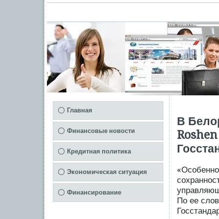
Главная
В Бело
Финансовые новости
Roshen
Госста
Кредитная политика
«Особенно
Экономическая ситуация
сохранност
управляющ
Финансирование
По ее сло
Госстанда