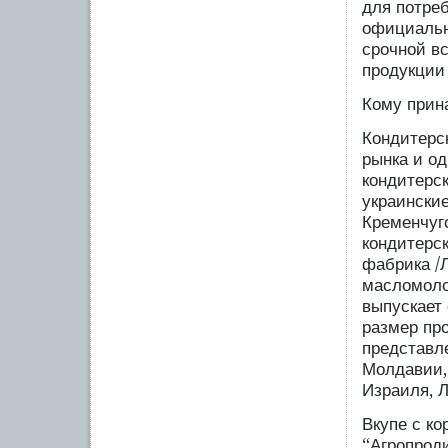
для потреб
официальн
срочной вс
продукции
Кому прин
Кондитерс
рынка и о
кондитерск
украински
Кременчуг
кондитерск
фабрика /Л
масломоло
выпускает
размер про
представле
Молдавии,
Израиля, Л
Вкупе с к
“Агропроди