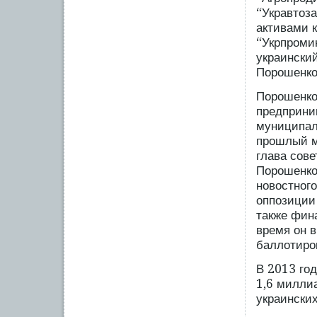
“Укравтоза
активами 
“Укрпроми
украински
Порошенко
Порошенко
предприни
муниципал
прошлый м
глава сове
Порошенко
новостного
оппозиции
также фин
время он 
баллотиров
В 2013 го
1,6 милли
украинских